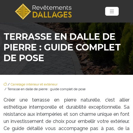
TERRASSE EN DALLE DE
PIERRE : GUIDE COMPLET
DE POSE
/
Carrelage intérieur et extérieur
/ Terrasse en dalle de pierre : guide complet de pose
Créer une terrasse en pierre naturelle, c’est allier
esthétique intemporelle et durabilité exceptionnelle. Sa
résistance aux intempéries et son charme unique en font
un investissement de choix pour embellir votre extérieur.
Ce guide détaillé vous accompagne pas à pas, de la