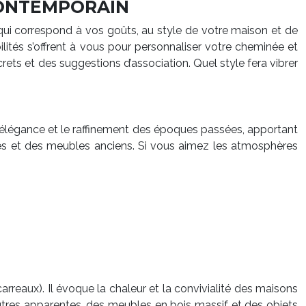
CONTEMPORAIN
e qui correspond à vos goûts, au style de votre maison et de
ilités s’offrent à vous pour personnaliser votre cheminée et
ts et des suggestions d’association. Quel style fera vibrer
 l’élégance et le raffinement des époques passées, apportant
ies et des meubles anciens. Si vous aimez les atmosphères
 carreaux). Il évoque la chaleur et la convivialité des maisons
outres apparentes, des meubles en bois massif et des objets