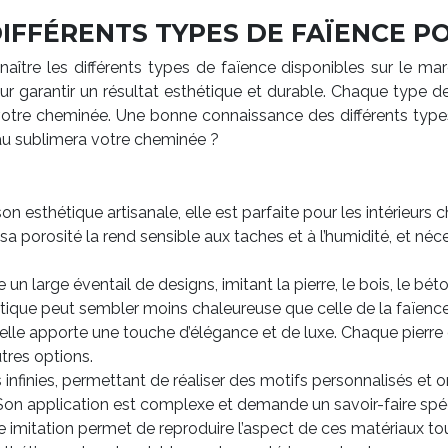
DIFFÉRENTS TYPES DE FAÏENCE 
onnaître les différents types de faïence disponibles sur le m
our garantir un résultat esthétique et durable. Chaque type d
otre cheminée. Une bonne connaissance des différents types
iau sublimera votre cheminée ?
son esthétique artisanale, elle est parfaite pour les intérieu
, sa porosité la rend sensible aux taches et à l’humidité, et n
e un large éventail de designs, imitant la pierre, le bois, le bét
étique peut sembler moins chaleureuse que celle de la faïence 
relle apporte une touche d’élégance et de luxe. Chaque pierre 
tres options.
infinies, permettant de réaliser des motifs personnalisés et or
s. Son application est complexe et demande un savoir-faire spéc
ce imitation permet de reproduire l’aspect de ces matériaux to