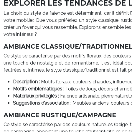
EXPLORER LES TENDANCES DE L
Le choix du style de faïence est déterminant, car il défini
votre mobilier. Que vous préfériez un style classique, rust
créer un foyer qui vous ressemble. Explorons ensemble les 
votre intérieur ?
AMBIANCE CLASSIQUE/TRADITIONNE
Ce style se caractérise par des motifs floraux, des couleur
une touche de nostalgie et de romantisme. Il est idéal p
feutrées et intimes, le style classique/traditionnel est fait 
Description :
Motifs floraux, couleurs chaudes, influen
Motifs emblématiques :
Toiles de Jouy, décors champê
Matériaux privilégiés :
Faïence artisanale, pierre naturell
Suggestions d’association :
Meubles anciens, couleurs 
AMBIANCE RUSTIQUE/CAMPAGNE
Ce style se caractérise par des couleurs naturelles (beige, te
de campagne, apportant une touche d’authenticité et de sim