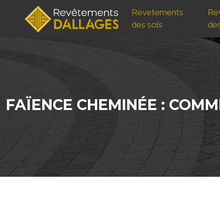
Revetements
Re
des sols
de
FAÏENCE CHEMINÉE : COMM