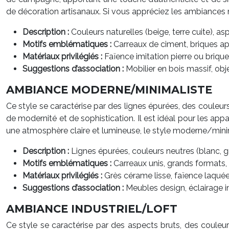
de décoration artisanaux. Si vous appréciez les ambiances n
Description :
Couleurs naturelles (beige, terre cuite), asp
Motifs emblématiques :
Carreaux de ciment, briques app
Matériaux privilégiés :
Faïence imitation pierre ou briqu
Suggestions d’association :
Mobilier en bois massif, obj
AMBIANCE MODERNE/MINIMALISTE
Ce style se caractérise par des lignes épurées, des couleurs
de modernité et de sophistication. Il est idéal pour les a
une atmosphère claire et lumineuse, le style moderne/minim
Description :
Lignes épurées, couleurs neutres (blanc, g
Motifs emblématiques :
Carreaux unis, grands formats, 
Matériaux privilégiés :
Grès cérame lisse, faïence laquée
Suggestions d’association :
Meubles design, éclairage i
AMBIANCE INDUSTRIEL/LOFT
Ce style se caractérise par des aspects bruts, des couleurs