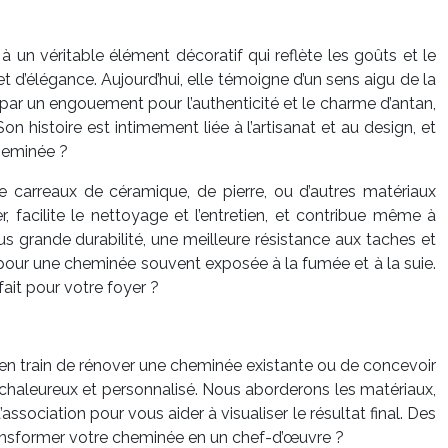
 un véritable élément décoratif qui reflète les goûts et le
 d’élégance. Aujourd’hui, elle témoigne d’un sens aigu de la
e par un engouement pour l’authenticité et le charme d’antan,
 histoire est intimement liée à l’artisanat et au design, et
heminée ?
 carreaux de céramique, de pierre, ou d’autres matériaux
r, facilite le nettoyage et l’entretien, et contribue même à
us grande durabilité, une meilleure résistance aux taches et
nt pour une cheminée souvent exposée à la fumée et à la suie.
fait pour votre foyer ?
ez en train de rénover une cheminée existante ou de concevoir
 chaleureux et personnalisé. Nous aborderons les matériaux,
sociation pour vous aider à visualiser le résultat final. Des
 transformer votre cheminée en un chef-d’œuvre ?