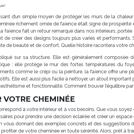
yle?
ssant d’un simple moyen de protéger les murs de la chaleur à
minée richement ornée de faïence était signe de prospérité et
La faïence fait un retour remarqué dans nos intérieurs, porté
de créer des designs toujours plus variés et performants. Son
e de beauté et de confort. Quelle histoire racontera votre c
iqué sur sa structure. Elle est généralement composée de
étique : elle protège le mur des fortes températures du foye
ments comme le crépi ou la peinture, la faïence offre une pl
tifs. Elle est aussi plus facile à nettoyer, un atout importa
 esthétisme et fonctionnalité. Comment trouver l’équilibre par
R VOTRE CHEMINÉE
i correspond à votre intérieur et à vos besoins. Que vous soy
ssaires pour prendre une décision éclairée et créer un espace
, en vous donnant des exemples concrets et des suggestions d’as
de profiter de votre cheminée en toute sérénité. Alors, prêt à