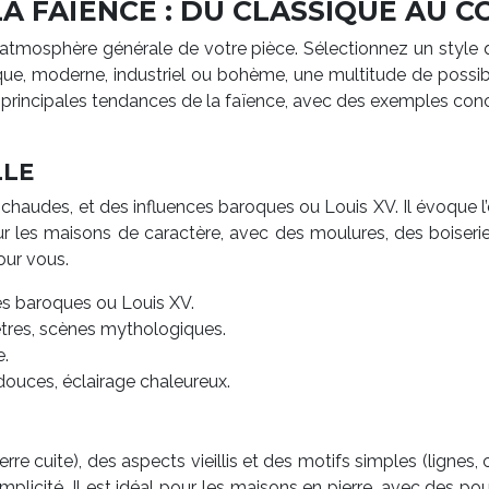
A FAÏENCE : DU CLASSIQUE AU 
t l’atmosphère générale de votre pièce. Sélectionnez un styl
ique, moderne, industriel ou bohème, une multitude de possib
principales tendances de la faïence, avec des exemples concre
LLE
s chaudes, et des influences baroques ou Louis XV. Il évoque
our les maisons de caractère, avec des moulures, des boiser
pour vous.
ces baroques ou Louis XV.
tres, scènes mythologiques.
e.
douces, éclairage chaleureux.
rre cuite), des aspects vieillis et des motifs simples (lignes,
plicité. Il est idéal pour les maisons en pierre, avec des p