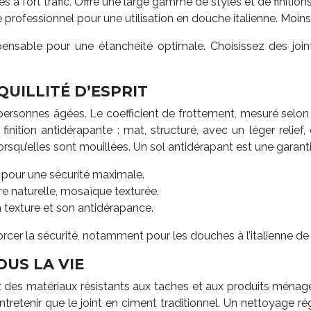
 à fort trafic. Offre une large gamme de styles et de finitions
e professionnel pour une utilisation en douche italienne. Moin
spensable pour une étanchéité optimale. Choisissez des joint
QUILLITÉ D’ESPRIT
s personnes âgées. Le coefficient de frottement, mesuré selon 
nition antidérapante : mat, structuré, avec un léger relief, 
rsqu’elles sont mouillées. Un sol antidérapant est une garanti
 pour une sécurité maximale.
erre naturelle, mosaïque texturée.
 texture et son antidérapance.
cer la sécurité, notamment pour les douches à l’italienne de 
OUS LA VIE
ez des matériaux résistants aux taches et aux produits ménage
entretenir que le joint en ciment traditionnel. Un nettoyage r