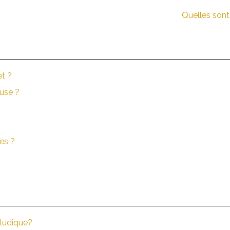
Quelles sont
et ?
ouse ?
es ?
 ludique?