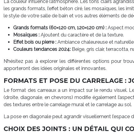
La couleur influence l’atmosphère. Les tons clairs agrandis
les grands formats, l’effet béton ciré, les mosaïques, les imi
le style de votre salle de bain et vos autres éléments de dé
Grands formats (60×120 cm, 120×120 cm) :
Aspect mode
Mosaïques :
Ajoutent du caractère et de la texture.
Effet bois ou pierre :
Ambiance chaleureuse et naturelle
Couleurs tendances 2024:
Beige, gris clair, terracotta,
N’hésitez pas à explorer les différentes options pour trou
apporteront des idées originales et innovantes.
FORMATS ET POSE DU CARRELAGE : J
Le format des carreaux a un impact sur le rendu visuel. L
(droite, diagonale, en chevrons) modifie également l’aspect
des textures entre le carrelage mural et le carrelage au sol.
La pose en diagonale peut agrandir visuellement l’espace d
CHOIX DES JOINTS : UN DÉTAIL QUI 