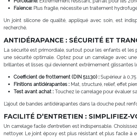
Porcelaine:
Extrêmement résistant, parfait pour les zones
Faïence:
Plus fragile, nécessite un traitement hydrofug
Un joint silicone de qualité, appliqué avec soin, est indi
recherché.
ANTIDÉRAPANCE : SÉCURITÉ ET TRAN
La sécurité est primordiale, surtout pour les enfants et le
une sécurité optimale. Optez pour un carrelage avec une fi
brillantes et lisses qui deviennent extrêmement glissantes lo
Coefficient de frottement (DIN 51130) :
Supérieur à 0.75
Finitions antidérapantes :
Mat, structuré, relief, effet pi
Test avant achat :
Touchez le carrelage pour évaluer sa
L’ajout de bandes antidérapantes dans la douche peut renfor
FACILITÉ D’ENTRETIEN : SIMPLIFIEZ-V
Un carrelage facile d’entretien est indispensable. Choisiss
nettoyer. Le joint époxy est plus résistant et plus facile à 